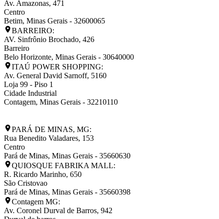
Av. Amazonas, 471
Centro
Betim
,
Minas Gerais
-
32600065
BARREIRO:
AV. Sinfrônio Brochado, 426
Barreiro
Belo Horizonte
,
Minas Gerais
-
30640000
ITAÚ POWER SHOPPING:
Av. General David Sarnoff, 5160
Loja 99 - Piso 1
Cidade Industrial
Contagem
,
Minas Gerais
-
32210110
PARÁ DE MINAS, MG:
Rua Benedito Valadares, 153
Centro
Pará de Minas
,
Minas Gerais
-
35660630
QUIOSQUE FABRIKA MALL:
R. Ricardo Marinho, 650
São Cristovao
Pará de Minas
,
Minas Gerais
-
35660398
Contagem MG:
Av. Coronel Durval de Barros, 942