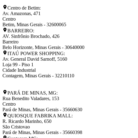
Centro de Betim:
Av. Amazonas, 471
Centro
Betim
,
Minas Gerais
-
32600065
BARREIRO:
AV. Sinfrônio Brochado, 426
Barreiro
Belo Horizonte
,
Minas Gerais
-
30640000
ITAÚ POWER SHOPPING:
Av. General David Sarnoff, 5160
Loja 99 - Piso 1
Cidade Industrial
Contagem
,
Minas Gerais
-
32210110
PARÁ DE MINAS, MG:
Rua Benedito Valadares, 153
Centro
Pará de Minas
,
Minas Gerais
-
35660630
QUIOSQUE FABRIKA MALL:
R. Ricardo Marinho, 650
São Cristovao
Pará de Minas
,
Minas Gerais
-
35660398