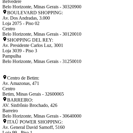
Belvedere
Belo Horizonte
,
Minas Gerais
-
30320900
BOULEVARD SHOPPING:
Av. Dos Andradas, 3.000
Loja 2075 - Piso 02
Centro
Belo Horizonte
,
Minas Gerais
-
30120010
SHOPPING DEL REY:
Av. Presidente Carlos Luz, 3001
Loja 3039 - Piso 3
Pampulha
Belo Horizonte
,
Minas Gerais
-
31250010
Centro de Betim:
Av. Amazonas, 471
Centro
Betim
,
Minas Gerais
-
32600065
BARREIRO:
AV. Sinfrônio Brochado, 426
Barreiro
Belo Horizonte
,
Minas Gerais
-
30640000
ITAÚ POWER SHOPPING:
Av. General David Sarnoff, 5160
Loja 99 - Piso 1