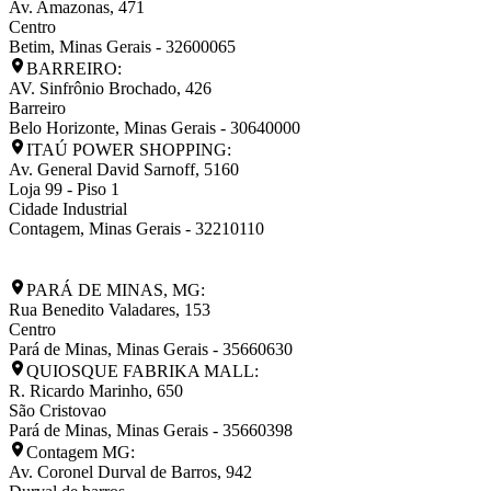
Av. Amazonas, 471
Centro
Betim
,
Minas Gerais
-
32600065
BARREIRO:
AV. Sinfrônio Brochado, 426
Barreiro
Belo Horizonte
,
Minas Gerais
-
30640000
ITAÚ POWER SHOPPING:
Av. General David Sarnoff, 5160
Loja 99 - Piso 1
Cidade Industrial
Contagem
,
Minas Gerais
-
32210110
PARÁ DE MINAS, MG:
Rua Benedito Valadares, 153
Centro
Pará de Minas
,
Minas Gerais
-
35660630
QUIOSQUE FABRIKA MALL:
R. Ricardo Marinho, 650
São Cristovao
Pará de Minas
,
Minas Gerais
-
35660398
Contagem MG:
Av. Coronel Durval de Barros, 942