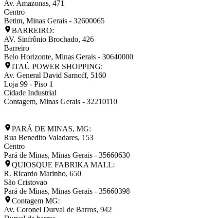
Av. Amazonas, 471
Centro
Betim
,
Minas Gerais
-
32600065
BARREIRO:
AV. Sinfrônio Brochado, 426
Barreiro
Belo Horizonte
,
Minas Gerais
-
30640000
ITAÚ POWER SHOPPING:
Av. General David Sarnoff, 5160
Loja 99 - Piso 1
Cidade Industrial
Contagem
,
Minas Gerais
-
32210110
PARÁ DE MINAS, MG:
Rua Benedito Valadares, 153
Centro
Pará de Minas
,
Minas Gerais
-
35660630
QUIOSQUE FABRIKA MALL:
R. Ricardo Marinho, 650
São Cristovao
Pará de Minas
,
Minas Gerais
-
35660398
Contagem MG:
Av. Coronel Durval de Barros, 942