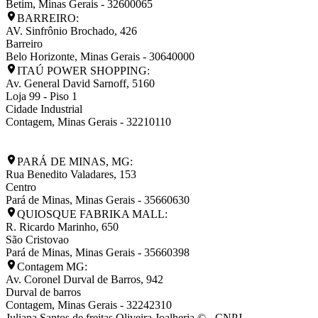
Betim
,
Minas Gerais
-
32600065
BARREIRO:
AV. Sinfrônio Brochado, 426
Barreiro
Belo Horizonte
,
Minas Gerais
-
30640000
ITAÚ POWER SHOPPING:
Av. General David Sarnoff, 5160
Loja 99 - Piso 1
Cidade Industrial
Contagem
,
Minas Gerais
-
32210110
PARÁ DE MINAS, MG:
Rua Benedito Valadares, 153
Centro
Pará de Minas
,
Minas Gerais
-
35660630
QUIOSQUE FABRIKA MALL:
R. Ricardo Marinho, 650
São Cristovao
Pará de Minas
,
Minas Gerais
-
35660398
Contagem MG:
Av. Coronel Durval de Barros, 942
Durval de barros
Contagem
,
Minas Gerais
-
32242310
Juliana Santos de freitas Oliveira Joalheria © - CNPJ