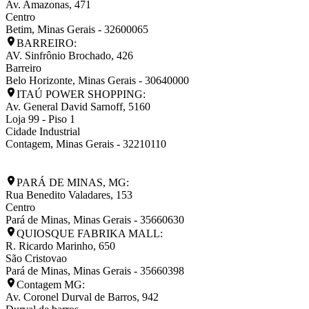
Av. Amazonas, 471
Centro
Betim
,
Minas Gerais
-
32600065
BARREIRO:
AV. Sinfrônio Brochado, 426
Barreiro
Belo Horizonte
,
Minas Gerais
-
30640000
ITAÚ POWER SHOPPING:
Av. General David Sarnoff, 5160
Loja 99 - Piso 1
Cidade Industrial
Contagem
,
Minas Gerais
-
32210110
PARÁ DE MINAS, MG:
Rua Benedito Valadares, 153
Centro
Pará de Minas
,
Minas Gerais
-
35660630
QUIOSQUE FABRIKA MALL:
R. Ricardo Marinho, 650
São Cristovao
Pará de Minas
,
Minas Gerais
-
35660398
Contagem MG:
Av. Coronel Durval de Barros, 942