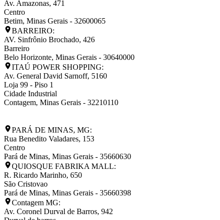
Av. Amazonas, 471
Centro
Betim
,
Minas Gerais
-
32600065
BARREIRO:
AV. Sinfrônio Brochado, 426
Barreiro
Belo Horizonte
,
Minas Gerais
-
30640000
ITAÚ POWER SHOPPING:
Av. General David Sarnoff, 5160
Loja 99 - Piso 1
Cidade Industrial
Contagem
,
Minas Gerais
-
32210110
PARÁ DE MINAS, MG:
Rua Benedito Valadares, 153
Centro
Pará de Minas
,
Minas Gerais
-
35660630
QUIOSQUE FABRIKA MALL:
R. Ricardo Marinho, 650
São Cristovao
Pará de Minas
,
Minas Gerais
-
35660398
Contagem MG:
Av. Coronel Durval de Barros, 942