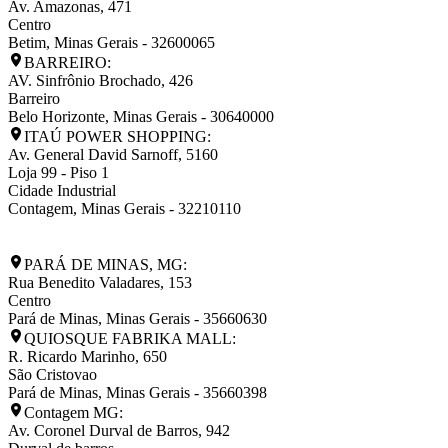
Av. Amazonas, 471
Centro
Betim
,
Minas Gerais
-
32600065
BARREIRO:
AV. Sinfrônio Brochado, 426
Barreiro
Belo Horizonte
,
Minas Gerais
-
30640000
ITAÚ POWER SHOPPING:
Av. General David Sarnoff, 5160
Loja 99 - Piso 1
Cidade Industrial
Contagem
,
Minas Gerais
-
32210110
PARÁ DE MINAS, MG:
Rua Benedito Valadares, 153
Centro
Pará de Minas
,
Minas Gerais
-
35660630
QUIOSQUE FABRIKA MALL:
R. Ricardo Marinho, 650
São Cristovao
Pará de Minas
,
Minas Gerais
-
35660398
Contagem MG:
Av. Coronel Durval de Barros, 942