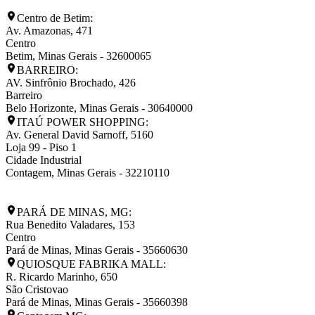
Centro de Betim:
Av. Amazonas, 471
Centro
Betim
,
Minas Gerais
-
32600065
BARREIRO:
AV. Sinfrônio Brochado, 426
Barreiro
Belo Horizonte
,
Minas Gerais
-
30640000
ITAÚ POWER SHOPPING:
Av. General David Sarnoff, 5160
Loja 99 - Piso 1
Cidade Industrial
Contagem
,
Minas Gerais
-
32210110
PARÁ DE MINAS, MG:
Rua Benedito Valadares, 153
Centro
Pará de Minas
,
Minas Gerais
-
35660630
QUIOSQUE FABRIKA MALL:
R. Ricardo Marinho, 650
São Cristovao
Pará de Minas
,
Minas Gerais
-
35660398