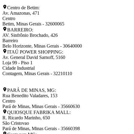
Centro de Betim:
Av. Amazonas, 471
Centro
Betim
,
Minas Gerais
-
32600065
BARREIRO:
AV. Sinfrônio Brochado, 426
Barreiro
Belo Horizonte
,
Minas Gerais
-
30640000
ITAÚ POWER SHOPPING:
Av. General David Sarnoff, 5160
Loja 99 - Piso 1
Cidade Industrial
Contagem
,
Minas Gerais
-
32210110
PARÁ DE MINAS, MG:
Rua Benedito Valadares, 153
Centro
Pará de Minas
,
Minas Gerais
-
35660630
QUIOSQUE FABRIKA MALL:
R. Ricardo Marinho, 650
São Cristovao
Pará de Minas
,
Minas Gerais
-
35660398