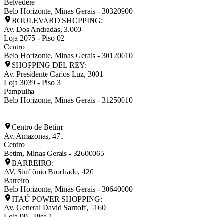
Belvedere
Belo Horizonte
,
Minas Gerais
-
30320900
BOULEVARD SHOPPING:
Av. Dos Andradas, 3.000
Loja 2075 - Piso 02
Centro
Belo Horizonte
,
Minas Gerais
-
30120010
SHOPPING DEL REY:
Av. Presidente Carlos Luz, 3001
Loja 3039 - Piso 3
Pampulha
Belo Horizonte
,
Minas Gerais
-
31250010
Centro de Betim:
Av. Amazonas, 471
Centro
Betim
,
Minas Gerais
-
32600065
BARREIRO:
AV. Sinfrônio Brochado, 426
Barreiro
Belo Horizonte
,
Minas Gerais
-
30640000
ITAÚ POWER SHOPPING:
Av. General David Sarnoff, 5160
Loja 99 - Piso 1