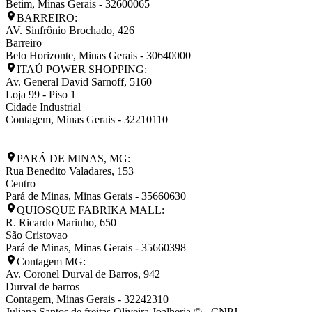
Betim
,
Minas Gerais
-
32600065
BARREIRO:
AV. Sinfrônio Brochado, 426
Barreiro
Belo Horizonte
,
Minas Gerais
-
30640000
ITAÚ POWER SHOPPING:
Av. General David Sarnoff, 5160
Loja 99 - Piso 1
Cidade Industrial
Contagem
,
Minas Gerais
-
32210110
PARÁ DE MINAS, MG:
Rua Benedito Valadares, 153
Centro
Pará de Minas
,
Minas Gerais
-
35660630
QUIOSQUE FABRIKA MALL:
R. Ricardo Marinho, 650
São Cristovao
Pará de Minas
,
Minas Gerais
-
35660398
Contagem MG:
Av. Coronel Durval de Barros, 942
Durval de barros
Contagem
,
Minas Gerais
-
32242310
Juliana Santos de freitas Oliveira Joalheria © - CNPJ