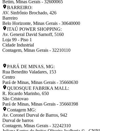
Betim
,
Minas Gerais
-
32600065
BARREIRO:
AV. Sinfrônio Brochado, 426
Barreiro
Belo Horizonte
,
Minas Gerais
-
30640000
ITAÚ POWER SHOPPING:
Av. General David Sarnoff, 5160
Loja 99 - Piso 1
Cidade Industrial
Contagem
,
Minas Gerais
-
32210110
PARÁ DE MINAS, MG:
Rua Benedito Valadares, 153
Centro
Pará de Minas
,
Minas Gerais
-
35660630
QUIOSQUE FABRIKA MALL:
R. Ricardo Marinho, 650
São Cristovao
Pará de Minas
,
Minas Gerais
-
35660398
Contagem MG:
Av. Coronel Durval de Barros, 942
Durval de barros
Contagem
,
Minas Gerais
-
32242310
Juliana Santos de freitas Oliveira Joalheria © - CNPJ