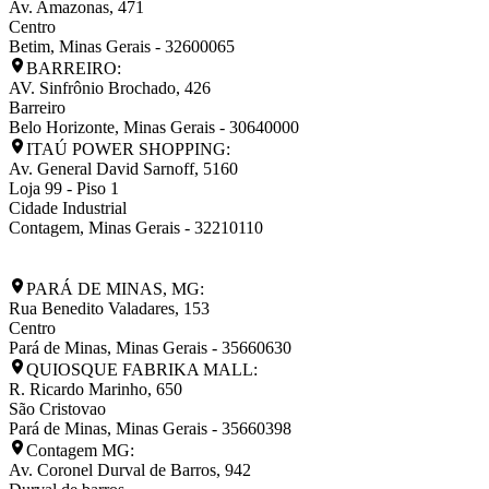
Av. Amazonas, 471
Centro
Betim
,
Minas Gerais
-
32600065
BARREIRO:
AV. Sinfrônio Brochado, 426
Barreiro
Belo Horizonte
,
Minas Gerais
-
30640000
ITAÚ POWER SHOPPING:
Av. General David Sarnoff, 5160
Loja 99 - Piso 1
Cidade Industrial
Contagem
,
Minas Gerais
-
32210110
PARÁ DE MINAS, MG:
Rua Benedito Valadares, 153
Centro
Pará de Minas
,
Minas Gerais
-
35660630
QUIOSQUE FABRIKA MALL:
R. Ricardo Marinho, 650
São Cristovao
Pará de Minas
,
Minas Gerais
-
35660398
Contagem MG:
Av. Coronel Durval de Barros, 942