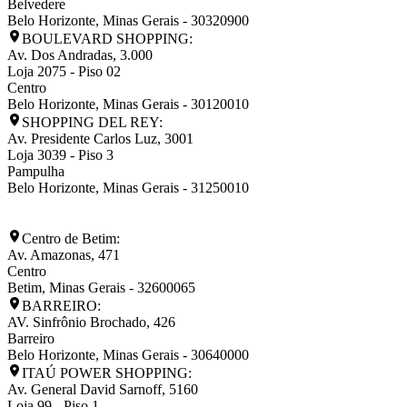
Belvedere
Belo Horizonte
,
Minas Gerais
-
30320900
BOULEVARD SHOPPING:
Av. Dos Andradas, 3.000
Loja 2075 - Piso 02
Centro
Belo Horizonte
,
Minas Gerais
-
30120010
SHOPPING DEL REY:
Av. Presidente Carlos Luz, 3001
Loja 3039 - Piso 3
Pampulha
Belo Horizonte
,
Minas Gerais
-
31250010
Centro de Betim:
Av. Amazonas, 471
Centro
Betim
,
Minas Gerais
-
32600065
BARREIRO:
AV. Sinfrônio Brochado, 426
Barreiro
Belo Horizonte
,
Minas Gerais
-
30640000
ITAÚ POWER SHOPPING:
Av. General David Sarnoff, 5160
Loja 99 - Piso 1