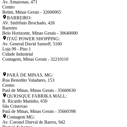
Av. Amazonas, 471
Centro
Betim
,
Minas Gerais
-
32600065
BARREIRO:
AV. Sinfrônio Brochado, 426
Barreiro
Belo Horizonte
,
Minas Gerais
-
30640000
ITAÚ POWER SHOPPING:
Av. General David Sarnoff, 5160
Loja 99 - Piso 1
Cidade Industrial
Contagem
,
Minas Gerais
-
32210110
PARÁ DE MINAS, MG:
Rua Benedito Valadares, 153
Centro
Pará de Minas
,
Minas Gerais
-
35660630
QUIOSQUE FABRIKA MALL:
R. Ricardo Marinho, 650
São Cristovao
Pará de Minas
,
Minas Gerais
-
35660398
Contagem MG:
Av. Coronel Durval de Barros, 942