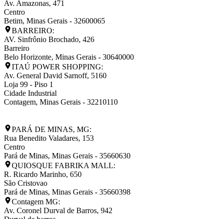
Av. Amazonas, 471
Centro
Betim
,
Minas Gerais
-
32600065
BARREIRO:
AV. Sinfrônio Brochado, 426
Barreiro
Belo Horizonte
,
Minas Gerais
-
30640000
ITAÚ POWER SHOPPING:
Av. General David Sarnoff, 5160
Loja 99 - Piso 1
Cidade Industrial
Contagem
,
Minas Gerais
-
32210110
PARÁ DE MINAS, MG:
Rua Benedito Valadares, 153
Centro
Pará de Minas
,
Minas Gerais
-
35660630
QUIOSQUE FABRIKA MALL:
R. Ricardo Marinho, 650
São Cristovao
Pará de Minas
,
Minas Gerais
-
35660398
Contagem MG:
Av. Coronel Durval de Barros, 942