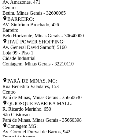
Av. Amazonas, 471
Centro
Betim
,
Minas Gerais
-
32600065
BARREIRO:
AV. Sinfrônio Brochado, 426
Barreiro
Belo Horizonte
,
Minas Gerais
-
30640000
ITAÚ POWER SHOPPING:
Av. General David Sarnoff, 5160
Loja 99 - Piso 1
Cidade Industrial
Contagem
,
Minas Gerais
-
32210110
PARÁ DE MINAS, MG:
Rua Benedito Valadares, 153
Centro
Pará de Minas
,
Minas Gerais
-
35660630
QUIOSQUE FABRIKA MALL:
R. Ricardo Marinho, 650
São Cristovao
Pará de Minas
,
Minas Gerais
-
35660398
Contagem MG:
Av. Coronel Durval de Barros, 942