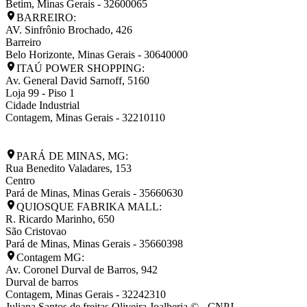
Betim
,
Minas Gerais
-
32600065
BARREIRO:
AV. Sinfrônio Brochado, 426
Barreiro
Belo Horizonte
,
Minas Gerais
-
30640000
ITAÚ POWER SHOPPING:
Av. General David Sarnoff, 5160
Loja 99 - Piso 1
Cidade Industrial
Contagem
,
Minas Gerais
-
32210110
PARÁ DE MINAS, MG:
Rua Benedito Valadares, 153
Centro
Pará de Minas
,
Minas Gerais
-
35660630
QUIOSQUE FABRIKA MALL:
R. Ricardo Marinho, 650
São Cristovao
Pará de Minas
,
Minas Gerais
-
35660398
Contagem MG:
Av. Coronel Durval de Barros, 942
Durval de barros
Contagem
,
Minas Gerais
-
32242310
Juliana Santos de freitas Oliveira Joalheria © - CNPJ