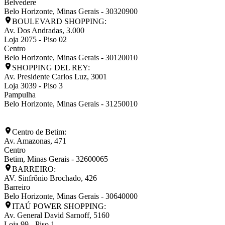
Belvedere
Belo Horizonte
,
Minas Gerais
-
30320900
BOULEVARD SHOPPING:
Av. Dos Andradas, 3.000
Loja 2075 - Piso 02
Centro
Belo Horizonte
,
Minas Gerais
-
30120010
SHOPPING DEL REY:
Av. Presidente Carlos Luz, 3001
Loja 3039 - Piso 3
Pampulha
Belo Horizonte
,
Minas Gerais
-
31250010
Centro de Betim:
Av. Amazonas, 471
Centro
Betim
,
Minas Gerais
-
32600065
BARREIRO:
AV. Sinfrônio Brochado, 426
Barreiro
Belo Horizonte
,
Minas Gerais
-
30640000
ITAÚ POWER SHOPPING:
Av. General David Sarnoff, 5160
Loja 99 - Piso 1