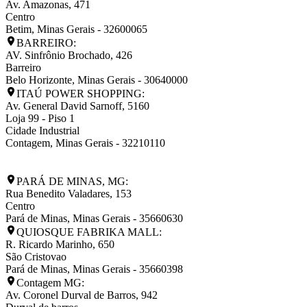
Av. Amazonas, 471
Centro
Betim
,
Minas Gerais
-
32600065
BARREIRO:
AV. Sinfrônio Brochado, 426
Barreiro
Belo Horizonte
,
Minas Gerais
-
30640000
ITAÚ POWER SHOPPING:
Av. General David Sarnoff, 5160
Loja 99 - Piso 1
Cidade Industrial
Contagem
,
Minas Gerais
-
32210110
PARÁ DE MINAS, MG:
Rua Benedito Valadares, 153
Centro
Pará de Minas
,
Minas Gerais
-
35660630
QUIOSQUE FABRIKA MALL:
R. Ricardo Marinho, 650
São Cristovao
Pará de Minas
,
Minas Gerais
-
35660398
Contagem MG:
Av. Coronel Durval de Barros, 942