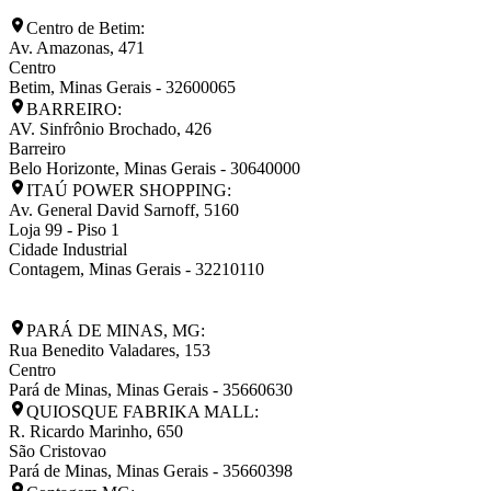
Centro de Betim:
Av. Amazonas, 471
Centro
Betim
,
Minas Gerais
-
32600065
BARREIRO:
AV. Sinfrônio Brochado, 426
Barreiro
Belo Horizonte
,
Minas Gerais
-
30640000
ITAÚ POWER SHOPPING:
Av. General David Sarnoff, 5160
Loja 99 - Piso 1
Cidade Industrial
Contagem
,
Minas Gerais
-
32210110
PARÁ DE MINAS, MG:
Rua Benedito Valadares, 153
Centro
Pará de Minas
,
Minas Gerais
-
35660630
QUIOSQUE FABRIKA MALL:
R. Ricardo Marinho, 650
São Cristovao
Pará de Minas
,
Minas Gerais
-
35660398