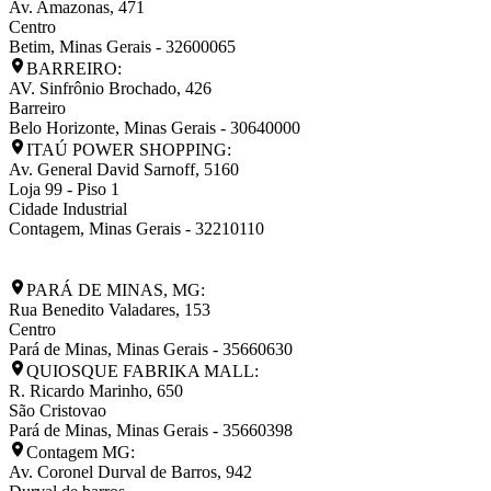
Av. Amazonas, 471
Centro
Betim
,
Minas Gerais
-
32600065
BARREIRO:
AV. Sinfrônio Brochado, 426
Barreiro
Belo Horizonte
,
Minas Gerais
-
30640000
ITAÚ POWER SHOPPING:
Av. General David Sarnoff, 5160
Loja 99 - Piso 1
Cidade Industrial
Contagem
,
Minas Gerais
-
32210110
PARÁ DE MINAS, MG:
Rua Benedito Valadares, 153
Centro
Pará de Minas
,
Minas Gerais
-
35660630
QUIOSQUE FABRIKA MALL:
R. Ricardo Marinho, 650
São Cristovao
Pará de Minas
,
Minas Gerais
-
35660398
Contagem MG:
Av. Coronel Durval de Barros, 942