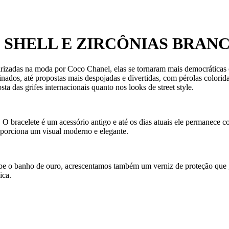
SHELL E ZIRCÔNIAS BRAN
arizadas na moda por Coco Chanel, elas se tornaram mais democráticas 
nados, até propostas mais despojadas e divertidas, com pérolas coloridas
 das grifes internacionais quanto nos looks de street style.
O bracelete é um acessório antigo e até os dias atuais ele permanece co
roporciona um visual moderno e elegante.
ecebe o banho de ouro, acrescentamos também um verniz de proteção que
ica.