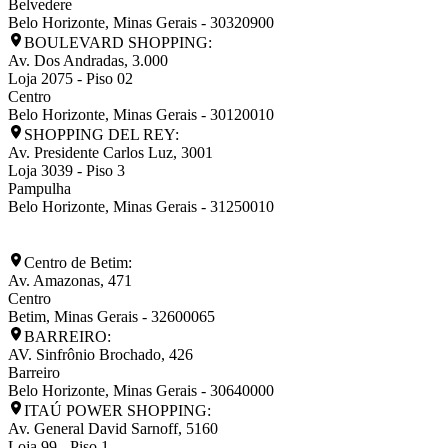
Belvedere
Belo Horizonte
,
Minas Gerais
-
30320900
BOULEVARD SHOPPING:
Av. Dos Andradas, 3.000
Loja 2075 - Piso 02
Centro
Belo Horizonte
,
Minas Gerais
-
30120010
SHOPPING DEL REY:
Av. Presidente Carlos Luz, 3001
Loja 3039 - Piso 3
Pampulha
Belo Horizonte
,
Minas Gerais
-
31250010
Centro de Betim:
Av. Amazonas, 471
Centro
Betim
,
Minas Gerais
-
32600065
BARREIRO:
AV. Sinfrônio Brochado, 426
Barreiro
Belo Horizonte
,
Minas Gerais
-
30640000
ITAÚ POWER SHOPPING:
Av. General David Sarnoff, 5160
Loja 99 - Piso 1