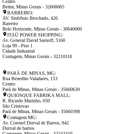
Centro
Betim
,
Minas Gerais
-
32600065
BARREIRO:
AV. Sinfrônio Brochado, 426
Barreiro
Belo Horizonte
,
Minas Gerais
-
30640000
ITAÚ POWER SHOPPING:
Av. General David Sarnoff, 5160
Loja 99 - Piso 1
Cidade Industrial
Contagem
,
Minas Gerais
-
32210110
PARÁ DE MINAS, MG:
Rua Benedito Valadares, 153
Centro
Pará de Minas
,
Minas Gerais
-
35660630
QUIOSQUE FABRIKA MALL:
R. Ricardo Marinho, 650
São Cristovao
Pará de Minas
,
Minas Gerais
-
35660398
Contagem MG:
Av. Coronel Durval de Barros, 942
Durval de barros
Contagem
,
Minas Gerais
-
32242310