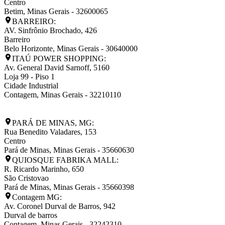
Centro
Betim
,
Minas Gerais
-
32600065
BARREIRO:
AV. Sinfrônio Brochado, 426
Barreiro
Belo Horizonte
,
Minas Gerais
-
30640000
ITAÚ POWER SHOPPING:
Av. General David Sarnoff, 5160
Loja 99 - Piso 1
Cidade Industrial
Contagem
,
Minas Gerais
-
32210110
PARÁ DE MINAS, MG:
Rua Benedito Valadares, 153
Centro
Pará de Minas
,
Minas Gerais
-
35660630
QUIOSQUE FABRIKA MALL:
R. Ricardo Marinho, 650
São Cristovao
Pará de Minas
,
Minas Gerais
-
35660398
Contagem MG:
Av. Coronel Durval de Barros, 942
Durval de barros
Contagem
,
Minas Gerais
-
32242310