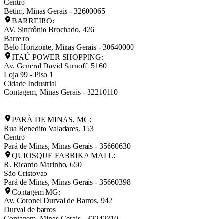
Centro
Betim
,
Minas Gerais
-
32600065
BARREIRO:
AV. Sinfrônio Brochado, 426
Barreiro
Belo Horizonte
,
Minas Gerais
-
30640000
ITAÚ POWER SHOPPING:
Av. General David Sarnoff, 5160
Loja 99 - Piso 1
Cidade Industrial
Contagem
,
Minas Gerais
-
32210110
PARÁ DE MINAS, MG:
Rua Benedito Valadares, 153
Centro
Pará de Minas
,
Minas Gerais
-
35660630
QUIOSQUE FABRIKA MALL:
R. Ricardo Marinho, 650
São Cristovao
Pará de Minas
,
Minas Gerais
-
35660398
Contagem MG:
Av. Coronel Durval de Barros, 942
Durval de barros
Contagem
,
Minas Gerais
-
32242310