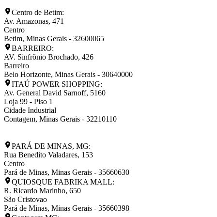
Centro de Betim:
Av. Amazonas, 471
Centro
Betim
,
Minas Gerais
-
32600065
BARREIRO:
AV. Sinfrônio Brochado, 426
Barreiro
Belo Horizonte
,
Minas Gerais
-
30640000
ITAÚ POWER SHOPPING:
Av. General David Sarnoff, 5160
Loja 99 - Piso 1
Cidade Industrial
Contagem
,
Minas Gerais
-
32210110
PARÁ DE MINAS, MG:
Rua Benedito Valadares, 153
Centro
Pará de Minas
,
Minas Gerais
-
35660630
QUIOSQUE FABRIKA MALL:
R. Ricardo Marinho, 650
São Cristovao
Pará de Minas
,
Minas Gerais
-
35660398