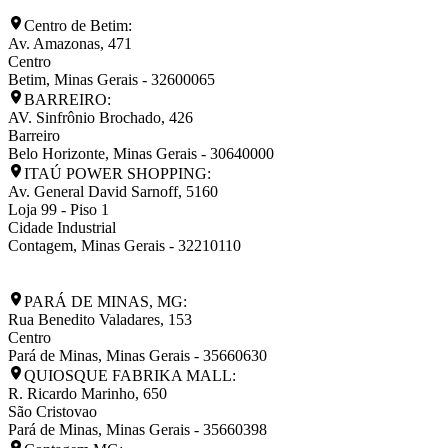
Centro de Betim:
Av. Amazonas, 471
Centro
Betim
,
Minas Gerais
-
32600065
BARREIRO:
AV. Sinfrônio Brochado, 426
Barreiro
Belo Horizonte
,
Minas Gerais
-
30640000
ITAÚ POWER SHOPPING:
Av. General David Sarnoff, 5160
Loja 99 - Piso 1
Cidade Industrial
Contagem
,
Minas Gerais
-
32210110
PARÁ DE MINAS, MG:
Rua Benedito Valadares, 153
Centro
Pará de Minas
,
Minas Gerais
-
35660630
QUIOSQUE FABRIKA MALL:
R. Ricardo Marinho, 650
São Cristovao
Pará de Minas
,
Minas Gerais
-
35660398