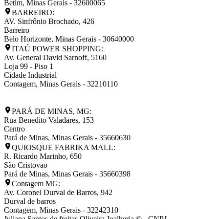
Betim
,
Minas Gerais
-
32600065
BARREIRO:
AV. Sinfrônio Brochado, 426
Barreiro
Belo Horizonte
,
Minas Gerais
-
30640000
ITAÚ POWER SHOPPING:
Av. General David Sarnoff, 5160
Loja 99 - Piso 1
Cidade Industrial
Contagem
,
Minas Gerais
-
32210110
PARÁ DE MINAS, MG:
Rua Benedito Valadares, 153
Centro
Pará de Minas
,
Minas Gerais
-
35660630
QUIOSQUE FABRIKA MALL:
R. Ricardo Marinho, 650
São Cristovao
Pará de Minas
,
Minas Gerais
-
35660398
Contagem MG:
Av. Coronel Durval de Barros, 942
Durval de barros
Contagem
,
Minas Gerais
-
32242310
Juliana Santos de freitas Oliveira Joalheria © - CNPJ