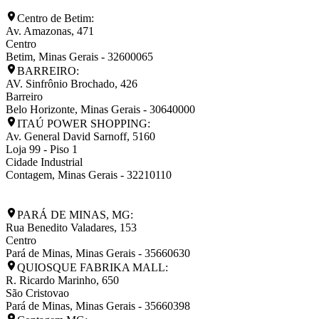
Centro de Betim:
Av. Amazonas, 471
Centro
Betim
,
Minas Gerais
-
32600065
BARREIRO:
AV. Sinfrônio Brochado, 426
Barreiro
Belo Horizonte
,
Minas Gerais
-
30640000
ITAÚ POWER SHOPPING:
Av. General David Sarnoff, 5160
Loja 99 - Piso 1
Cidade Industrial
Contagem
,
Minas Gerais
-
32210110
PARÁ DE MINAS, MG:
Rua Benedito Valadares, 153
Centro
Pará de Minas
,
Minas Gerais
-
35660630
QUIOSQUE FABRIKA MALL:
R. Ricardo Marinho, 650
São Cristovao
Pará de Minas
,
Minas Gerais
-
35660398