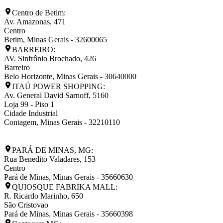
Centro de Betim:
Av. Amazonas, 471
Centro
Betim
,
Minas Gerais
-
32600065
BARREIRO:
AV. Sinfrônio Brochado, 426
Barreiro
Belo Horizonte
,
Minas Gerais
-
30640000
ITAÚ POWER SHOPPING:
Av. General David Sarnoff, 5160
Loja 99 - Piso 1
Cidade Industrial
Contagem
,
Minas Gerais
-
32210110
PARÁ DE MINAS, MG:
Rua Benedito Valadares, 153
Centro
Pará de Minas
,
Minas Gerais
-
35660630
QUIOSQUE FABRIKA MALL:
R. Ricardo Marinho, 650
São Cristovao
Pará de Minas
,
Minas Gerais
-
35660398