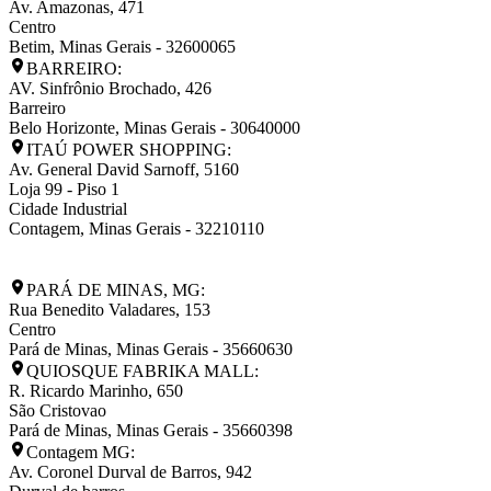
Av. Amazonas, 471
Centro
Betim
,
Minas Gerais
-
32600065
BARREIRO:
AV. Sinfrônio Brochado, 426
Barreiro
Belo Horizonte
,
Minas Gerais
-
30640000
ITAÚ POWER SHOPPING:
Av. General David Sarnoff, 5160
Loja 99 - Piso 1
Cidade Industrial
Contagem
,
Minas Gerais
-
32210110
PARÁ DE MINAS, MG:
Rua Benedito Valadares, 153
Centro
Pará de Minas
,
Minas Gerais
-
35660630
QUIOSQUE FABRIKA MALL:
R. Ricardo Marinho, 650
São Cristovao
Pará de Minas
,
Minas Gerais
-
35660398
Contagem MG:
Av. Coronel Durval de Barros, 942