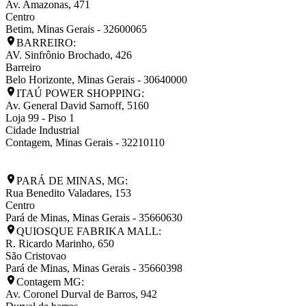
Av. Amazonas, 471
Centro
Betim
,
Minas Gerais
-
32600065
BARREIRO:
AV. Sinfrônio Brochado, 426
Barreiro
Belo Horizonte
,
Minas Gerais
-
30640000
ITAÚ POWER SHOPPING:
Av. General David Sarnoff, 5160
Loja 99 - Piso 1
Cidade Industrial
Contagem
,
Minas Gerais
-
32210110
PARÁ DE MINAS, MG:
Rua Benedito Valadares, 153
Centro
Pará de Minas
,
Minas Gerais
-
35660630
QUIOSQUE FABRIKA MALL:
R. Ricardo Marinho, 650
São Cristovao
Pará de Minas
,
Minas Gerais
-
35660398
Contagem MG:
Av. Coronel Durval de Barros, 942