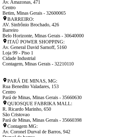
Av. Amazonas, 471
Centro
Betim
,
Minas Gerais
-
32600065
BARREIRO:
AV. Sinfrônio Brochado, 426
Barreiro
Belo Horizonte
,
Minas Gerais
-
30640000
ITAÚ POWER SHOPPING:
Av. General David Sarnoff, 5160
Loja 99 - Piso 1
Cidade Industrial
Contagem
,
Minas Gerais
-
32210110
PARÁ DE MINAS, MG:
Rua Benedito Valadares, 153
Centro
Pará de Minas
,
Minas Gerais
-
35660630
QUIOSQUE FABRIKA MALL:
R. Ricardo Marinho, 650
São Cristovao
Pará de Minas
,
Minas Gerais
-
35660398
Contagem MG:
Av. Coronel Durval de Barros, 942