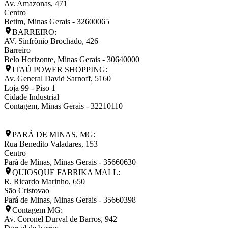
Av. Amazonas, 471
Centro
Betim
,
Minas Gerais
-
32600065
BARREIRO:
AV. Sinfrônio Brochado, 426
Barreiro
Belo Horizonte
,
Minas Gerais
-
30640000
ITAÚ POWER SHOPPING:
Av. General David Sarnoff, 5160
Loja 99 - Piso 1
Cidade Industrial
Contagem
,
Minas Gerais
-
32210110
PARÁ DE MINAS, MG:
Rua Benedito Valadares, 153
Centro
Pará de Minas
,
Minas Gerais
-
35660630
QUIOSQUE FABRIKA MALL:
R. Ricardo Marinho, 650
São Cristovao
Pará de Minas
,
Minas Gerais
-
35660398
Contagem MG:
Av. Coronel Durval de Barros, 942