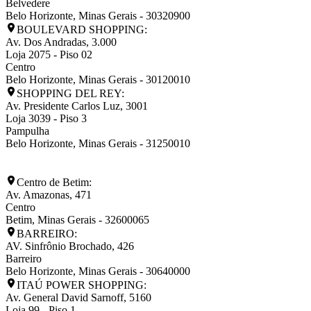
Belvedere
Belo Horizonte
,
Minas Gerais
-
30320900
BOULEVARD SHOPPING:
Av. Dos Andradas, 3.000
Loja 2075 - Piso 02
Centro
Belo Horizonte
,
Minas Gerais
-
30120010
SHOPPING DEL REY:
Av. Presidente Carlos Luz, 3001
Loja 3039 - Piso 3
Pampulha
Belo Horizonte
,
Minas Gerais
-
31250010
Centro de Betim:
Av. Amazonas, 471
Centro
Betim
,
Minas Gerais
-
32600065
BARREIRO:
AV. Sinfrônio Brochado, 426
Barreiro
Belo Horizonte
,
Minas Gerais
-
30640000
ITAÚ POWER SHOPPING:
Av. General David Sarnoff, 5160
Loja 99 - Piso 1