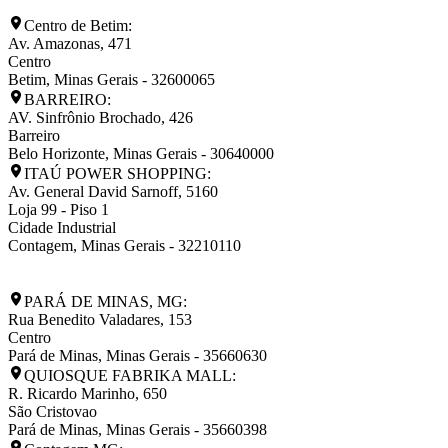
Centro de Betim:
Av. Amazonas, 471
Centro
Betim
,
Minas Gerais
-
32600065
BARREIRO:
AV. Sinfrônio Brochado, 426
Barreiro
Belo Horizonte
,
Minas Gerais
-
30640000
ITAÚ POWER SHOPPING:
Av. General David Sarnoff, 5160
Loja 99 - Piso 1
Cidade Industrial
Contagem
,
Minas Gerais
-
32210110
PARÁ DE MINAS, MG:
Rua Benedito Valadares, 153
Centro
Pará de Minas
,
Minas Gerais
-
35660630
QUIOSQUE FABRIKA MALL:
R. Ricardo Marinho, 650
São Cristovao
Pará de Minas
,
Minas Gerais
-
35660398