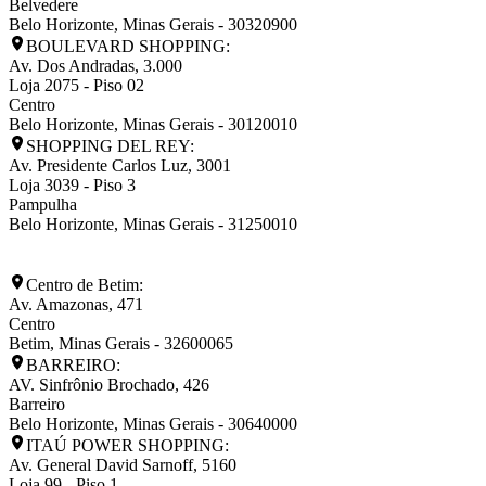
Belvedere
Belo Horizonte
,
Minas Gerais
-
30320900
BOULEVARD SHOPPING:
Av. Dos Andradas, 3.000
Loja 2075 - Piso 02
Centro
Belo Horizonte
,
Minas Gerais
-
30120010
SHOPPING DEL REY:
Av. Presidente Carlos Luz, 3001
Loja 3039 - Piso 3
Pampulha
Belo Horizonte
,
Minas Gerais
-
31250010
Centro de Betim:
Av. Amazonas, 471
Centro
Betim
,
Minas Gerais
-
32600065
BARREIRO:
AV. Sinfrônio Brochado, 426
Barreiro
Belo Horizonte
,
Minas Gerais
-
30640000
ITAÚ POWER SHOPPING:
Av. General David Sarnoff, 5160
Loja 99 - Piso 1