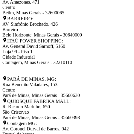
Av. Amazonas, 471
Centro
Betim
,
Minas Gerais
-
32600065
BARREIRO:
AV. Sinfrônio Brochado, 426
Barreiro
Belo Horizonte
,
Minas Gerais
-
30640000
ITAÚ POWER SHOPPING:
Av. General David Sarnoff, 5160
Loja 99 - Piso 1
Cidade Industrial
Contagem
,
Minas Gerais
-
32210110
PARÁ DE MINAS, MG:
Rua Benedito Valadares, 153
Centro
Pará de Minas
,
Minas Gerais
-
35660630
QUIOSQUE FABRIKA MALL:
R. Ricardo Marinho, 650
São Cristovao
Pará de Minas
,
Minas Gerais
-
35660398
Contagem MG:
Av. Coronel Durval de Barros, 942