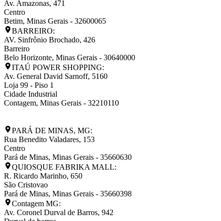
Av. Amazonas, 471
Centro
Betim
,
Minas Gerais
-
32600065
BARREIRO:
AV. Sinfrônio Brochado, 426
Barreiro
Belo Horizonte
,
Minas Gerais
-
30640000
ITAÚ POWER SHOPPING:
Av. General David Sarnoff, 5160
Loja 99 - Piso 1
Cidade Industrial
Contagem
,
Minas Gerais
-
32210110
PARÁ DE MINAS, MG:
Rua Benedito Valadares, 153
Centro
Pará de Minas
,
Minas Gerais
-
35660630
QUIOSQUE FABRIKA MALL:
R. Ricardo Marinho, 650
São Cristovao
Pará de Minas
,
Minas Gerais
-
35660398
Contagem MG:
Av. Coronel Durval de Barros, 942