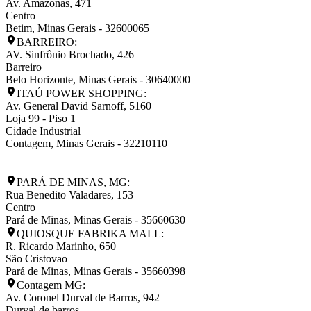
Av. Amazonas, 471
Centro
Betim
,
Minas Gerais
-
32600065
BARREIRO:
AV. Sinfrônio Brochado, 426
Barreiro
Belo Horizonte
,
Minas Gerais
-
30640000
ITAÚ POWER SHOPPING:
Av. General David Sarnoff, 5160
Loja 99 - Piso 1
Cidade Industrial
Contagem
,
Minas Gerais
-
32210110
PARÁ DE MINAS, MG:
Rua Benedito Valadares, 153
Centro
Pará de Minas
,
Minas Gerais
-
35660630
QUIOSQUE FABRIKA MALL:
R. Ricardo Marinho, 650
São Cristovao
Pará de Minas
,
Minas Gerais
-
35660398
Contagem MG:
Av. Coronel Durval de Barros, 942
Durval de barros