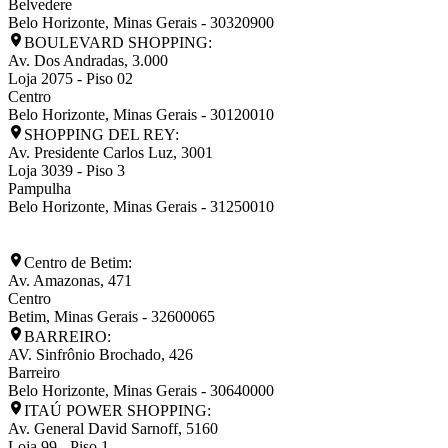
Belvedere
Belo Horizonte
,
Minas Gerais
-
30320900
BOULEVARD SHOPPING:
Av. Dos Andradas, 3.000
Loja 2075 - Piso 02
Centro
Belo Horizonte
,
Minas Gerais
-
30120010
SHOPPING DEL REY:
Av. Presidente Carlos Luz, 3001
Loja 3039 - Piso 3
Pampulha
Belo Horizonte
,
Minas Gerais
-
31250010
Centro de Betim:
Av. Amazonas, 471
Centro
Betim
,
Minas Gerais
-
32600065
BARREIRO:
AV. Sinfrônio Brochado, 426
Barreiro
Belo Horizonte
,
Minas Gerais
-
30640000
ITAÚ POWER SHOPPING:
Av. General David Sarnoff, 5160
Loja 99 - Piso 1