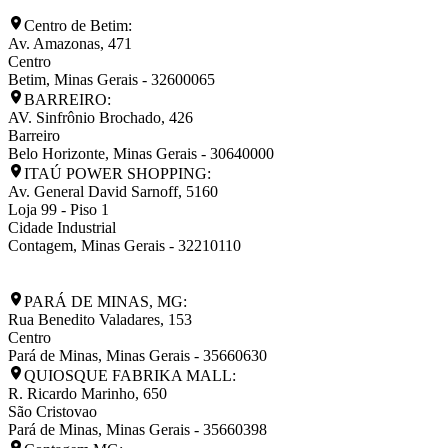
Centro de Betim:
Av. Amazonas, 471
Centro
Betim
,
Minas Gerais
-
32600065
BARREIRO:
AV. Sinfrônio Brochado, 426
Barreiro
Belo Horizonte
,
Minas Gerais
-
30640000
ITAÚ POWER SHOPPING:
Av. General David Sarnoff, 5160
Loja 99 - Piso 1
Cidade Industrial
Contagem
,
Minas Gerais
-
32210110
PARÁ DE MINAS, MG:
Rua Benedito Valadares, 153
Centro
Pará de Minas
,
Minas Gerais
-
35660630
QUIOSQUE FABRIKA MALL:
R. Ricardo Marinho, 650
São Cristovao
Pará de Minas
,
Minas Gerais
-
35660398