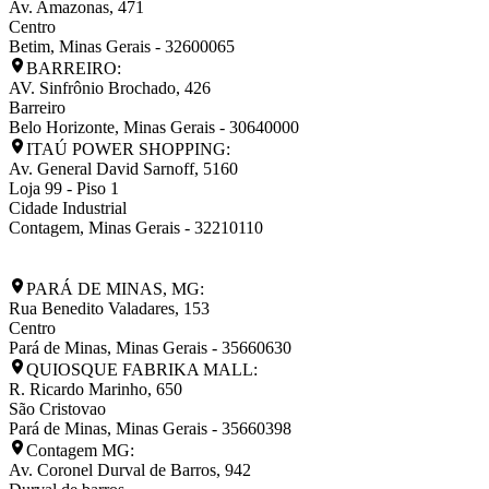
Av. Amazonas, 471
Centro
Betim
,
Minas Gerais
-
32600065
BARREIRO:
AV. Sinfrônio Brochado, 426
Barreiro
Belo Horizonte
,
Minas Gerais
-
30640000
ITAÚ POWER SHOPPING:
Av. General David Sarnoff, 5160
Loja 99 - Piso 1
Cidade Industrial
Contagem
,
Minas Gerais
-
32210110
PARÁ DE MINAS, MG:
Rua Benedito Valadares, 153
Centro
Pará de Minas
,
Minas Gerais
-
35660630
QUIOSQUE FABRIKA MALL:
R. Ricardo Marinho, 650
São Cristovao
Pará de Minas
,
Minas Gerais
-
35660398
Contagem MG:
Av. Coronel Durval de Barros, 942