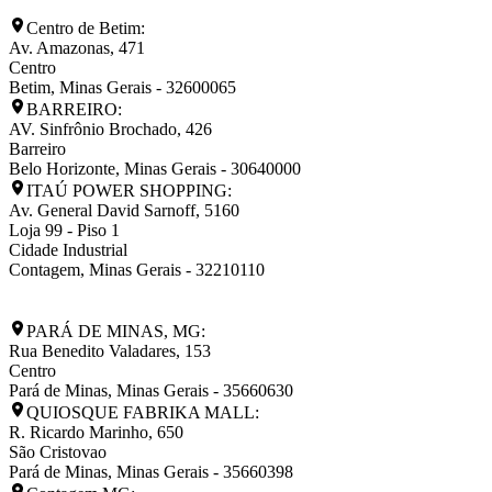
Centro de Betim:
Av. Amazonas, 471
Centro
Betim
,
Minas Gerais
-
32600065
BARREIRO:
AV. Sinfrônio Brochado, 426
Barreiro
Belo Horizonte
,
Minas Gerais
-
30640000
ITAÚ POWER SHOPPING:
Av. General David Sarnoff, 5160
Loja 99 - Piso 1
Cidade Industrial
Contagem
,
Minas Gerais
-
32210110
PARÁ DE MINAS, MG:
Rua Benedito Valadares, 153
Centro
Pará de Minas
,
Minas Gerais
-
35660630
QUIOSQUE FABRIKA MALL:
R. Ricardo Marinho, 650
São Cristovao
Pará de Minas
,
Minas Gerais
-
35660398