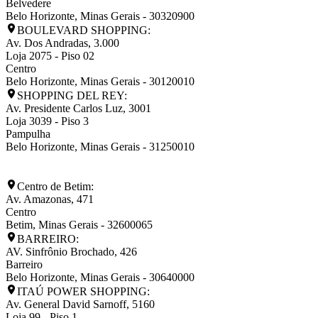
Belvedere
Belo Horizonte
,
Minas Gerais
-
30320900
BOULEVARD SHOPPING:
Av. Dos Andradas, 3.000
Loja 2075 - Piso 02
Centro
Belo Horizonte
,
Minas Gerais
-
30120010
SHOPPING DEL REY:
Av. Presidente Carlos Luz, 3001
Loja 3039 - Piso 3
Pampulha
Belo Horizonte
,
Minas Gerais
-
31250010
Centro de Betim:
Av. Amazonas, 471
Centro
Betim
,
Minas Gerais
-
32600065
BARREIRO:
AV. Sinfrônio Brochado, 426
Barreiro
Belo Horizonte
,
Minas Gerais
-
30640000
ITAÚ POWER SHOPPING:
Av. General David Sarnoff, 5160
Loja 99 - Piso 1