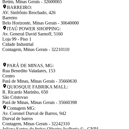
Betim
,
Minas Gerais
-
32600065
BARREIRO:
AV. Sinfrônio Brochado, 426
Barreiro
Belo Horizonte
,
Minas Gerais
-
30640000
ITAÚ POWER SHOPPING:
Av. General David Sarnoff, 5160
Loja 99 - Piso 1
Cidade Industrial
Contagem
,
Minas Gerais
-
32210110
PARÁ DE MINAS, MG:
Rua Benedito Valadares, 153
Centro
Pará de Minas
,
Minas Gerais
-
35660630
QUIOSQUE FABRIKA MALL:
R. Ricardo Marinho, 650
São Cristovao
Pará de Minas
,
Minas Gerais
-
35660398
Contagem MG:
Av. Coronel Durval de Barros, 942
Durval de barros
Contagem
,
Minas Gerais
-
32242310
Juliana Santos de freitas Oliveira Joalheria © - CNPJ